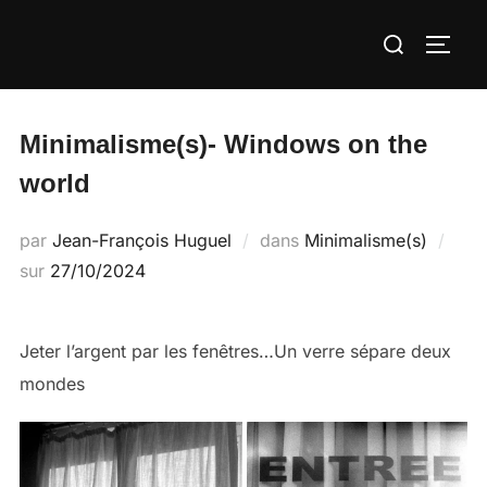
Aller
Rechercher :
au
PERM
contenu
Minimalisme(s)- Windows on the
world
par
Jean-François Huguel
dans
Minimalisme(s)
Publié
sur
27/10/2024
le
Jeter l’argent par les fenêtres…Un verre sépare deux
mondes