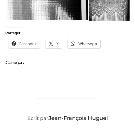
Partager :
Facebook
X
WhatsApp
J’aime ça :
AUTEUR DE LA PUBLICATION
Jean-François Huguel
Écrit par