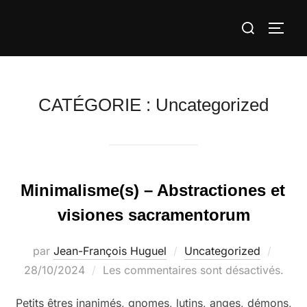
Aller
Rechercher :
au
PERM
contenu
CATÉGORIE :
Uncategorized
Minimalisme(s) – Abstractiones et
visiones sacramentorum
Publié
par
Jean-François Huguel
Uncategorized
le
28/10/2024
Les commentaires sont désactivés.
Petits êtres inanimés, gnomes, lutins, anges, démons,